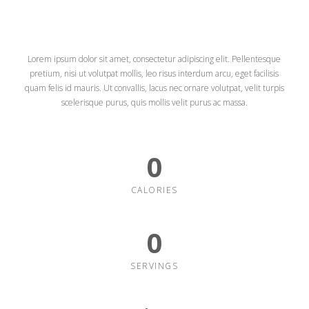
Product Title
Lorem ipsum dolor sit amet, consectetur adipiscing elit. Pellentesque
pretium, nisi ut volutpat mollis, leo risus interdum arcu, eget facilisis
quam felis id mauris. Ut convallis, lacus nec ornare volutpat, velit turpis
scelerisque purus, quis mollis velit purus ac massa.
0
CALORIES
0
SERVINGS