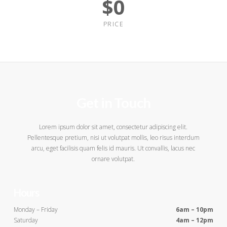
$
0
PRICE
Get in Touch
Lorem ipsum dolor sit amet, consectetur adipiscing elit.
Pellentesque pretium, nisi ut volutpat mollis, leo risus interdum
arcu, eget facilisis quam felis id mauris. Ut convallis, lacus nec
ornare volutpat.
Hours
Monday – Friday
6am – 10pm
Saturday
4am – 12pm