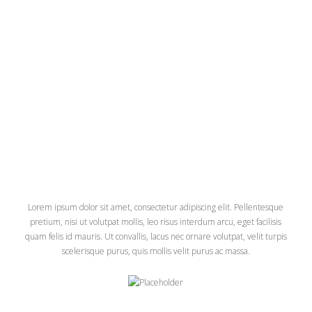
Pellentesque pretium, nisi ut volutpat mollis, leo risus interdum
arcu, eget facilisis quam felis id mauris. Ut convallis, lacus nec
ornare volutpat, velit turpis scelerisque purus, quis mollis velit
purus ac massa. Fusce quis urna metus. Donec et lacus et sem
lacinia cursus.
Product Title
Lorem ipsum dolor sit amet, consectetur adipiscing elit. Pellentesque
pretium, nisi ut volutpat mollis, leo risus interdum arcu, eget facilisis
quam felis id mauris. Ut convallis, lacus nec ornare volutpat, velit turpis
scelerisque purus, quis mollis velit purus ac massa.