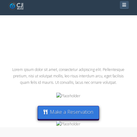
Navig
Title
Lorem ipsum dolor sit amet, consectetur adipiscing elit. Pellentesque
pretium, nisi ut volutpat mollis, leo risus interdum arcu, eget facilisis
quam felis id mauris. Ut convallis, lacus nec ornare volutpat.
Make a Reservation